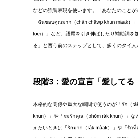
などの強調表現を使います。「あなたのことが
「ฉันชอบคุณมาก（chǎn châwp khun mâak）」
loei）」など、語尾を引き伸ばしたり補助詞
る」と言う前のステップとして、多くのタイ人
段階3：愛の宣言「愛してる（
本格的な関係や重大な瞬間で使うのが「รัก（rák）＝
khun）」や「ผมรักคุณ（phǒm rák 
えたいときは「รักมาก（rák mâak）」や「รักท