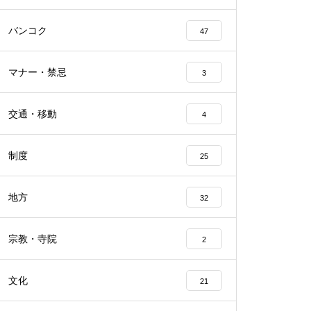
バンコク
47
マナー・禁忌
3
交通・移動
4
制度
25
地方
32
宗教・寺院
2
文化
21