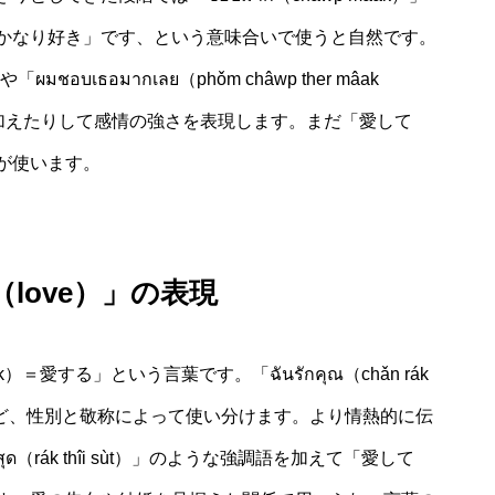
かなり好き」です、という意味合いで使うと自然です。
や「ผมชอบเธอมากเลย（phǒm châwp ther mâak
を加えたりして感情の強さを表現します。まだ「愛して
が使います。
love）」の表現
愛する」という言葉です。「ฉันรักคุณ（chǎn rák
khun）」など、性別と敬称によって使い分けます。より情熱的に伝
ี่สุด（rák thîi sùt）」のような強調語を加えて「愛して