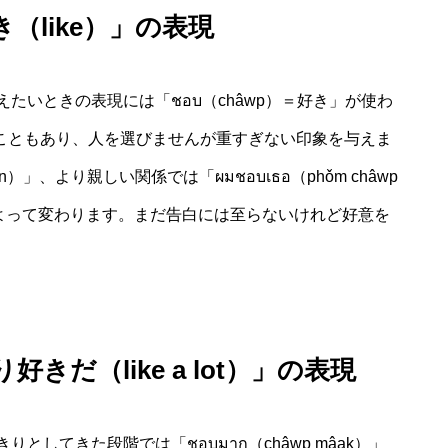
（like）」の表現
たいときの表現には「ชอบ（châwp）＝好き」が使わ
われることもあり、人を選びませんが重すぎない印象を与えま
khun）」、より親しい関係では「ผมชอบเธอ（phǒm châwp
によって変わります。まだ告白には至らないけれど好意を
だ（like a lot）」の表現
してきた段階では「ชอบมาก（châwp mâak）」