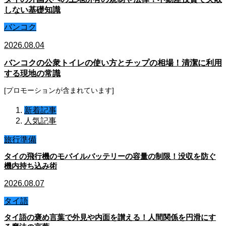
しない基礎知識
バンコク
2026.08.04
バンコクの公衆トイレの使い方とチップの相場！清潔に利用
する現地の常識
[プロモーションが含まれています]
新着記事
人気記事
旅行準備
タイの飛行機のモバイルバッテリーの容量の制限！没収を防ぐ
機内持ち込み術
2026.08.07
タイ語
タイ語の褒め言葉で外見や内面を讃える！人間関係を円滑にす