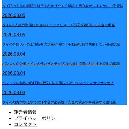
タイ語の文法の語順と特徴をわかりやすく解説！初心者がつまずかない学習法
2026.08.05
タイの1人旅の準備に必須のチェックリスト！不安を解消して安全に出発
2026.08.05
タイの外国人への土地所有の規制や法律！不動産投資で失敗しない基礎知識
2026.08.04
バンコクの公衆トイレの使い方とチップの相場！清潔に利用する現地の常識
2026.08.04
バンコクの無料のWi-Fiの接続方法を解説！街中でネットをサクサク使う
2026.08.03
タイの地方の水道水での浄水器の必要性！安全な飲み水を確保する生活術
運営者情報
プライバシーポリシー
コンタクト