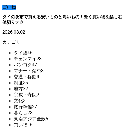
買い物
タイの夜市で買える安いものと高いもの！賢く買い物を楽しむ
値切りテク
2026.08.02
カテゴリー
タイ語
46
チェンマイ
28
バンコク
47
マナー・禁忌
3
交通・移動
4
制度
25
地方
32
宗教・寺院
2
文化
21
旅行準備
27
暮らし
23
東南アジア全般
5
買い物
16