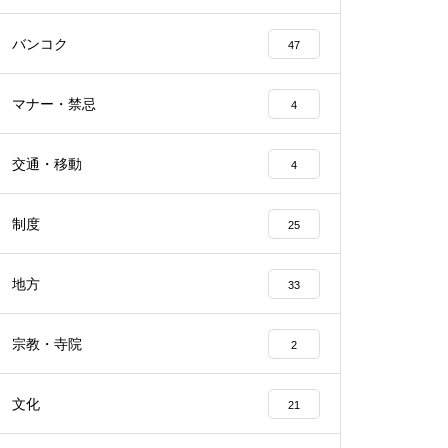
バンコク
47
マナー・禁忌
4
交通・移動
4
制度
25
地方
33
宗教・寺院
2
文化
21