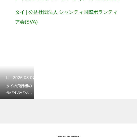
タイ | 公益社団法人 シャンティ国際ボランティ
ア会(SVA)
2026.08.07
タイの飛行機の
モバイルバッテ
リーの容量の制
限！没収を防ぐ
機内持ち込み術
2026.08.06