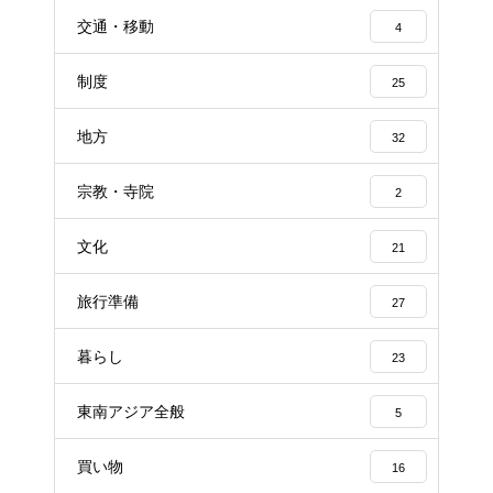
交通・移動
4
制度
25
地方
32
宗教・寺院
2
文化
21
旅行準備
27
暮らし
23
東南アジア全般
5
買い物
16