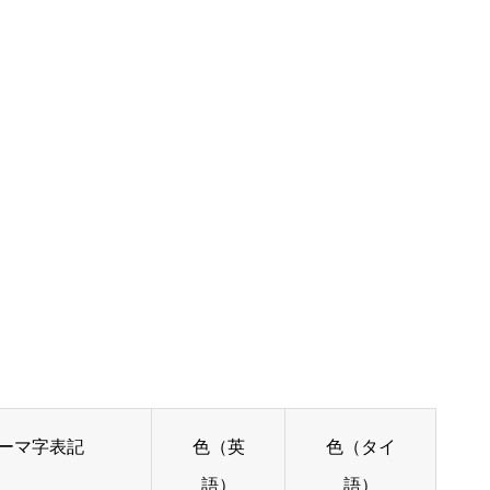
ーマ字表記
色（英
色（タイ
語）
語）