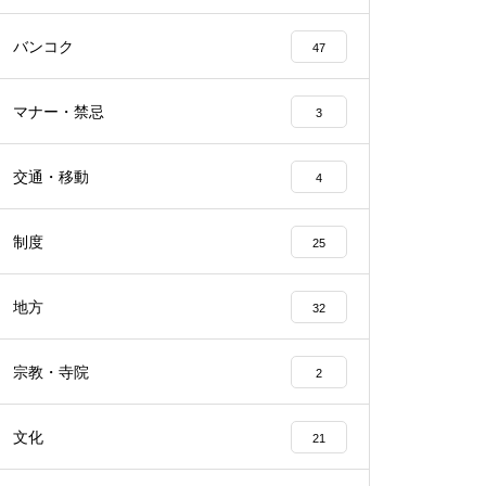
バンコク
47
マナー・禁忌
3
交通・移動
4
制度
25
地方
32
宗教・寺院
2
文化
21