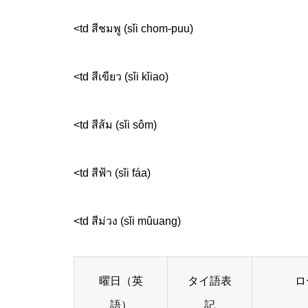
<td สีชมพู (sǐi chom-puu)
<td สีเขียว (sǐi kǐiao)
<td สีส้ม (sǐi sôm)
<td สีฟ้า (sǐi fáa)
<td สีม่วง (sǐi mûuang)
曜日（英
タイ語表
ロ
語）
記