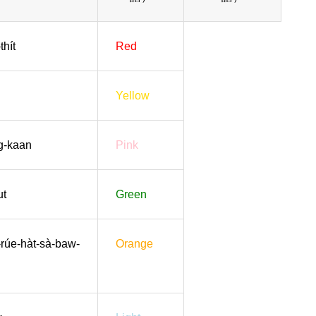
thít
Red
Yellow
g-kaan
Pink
ut
Green
rúe-hàt-sà-baw-
Orange