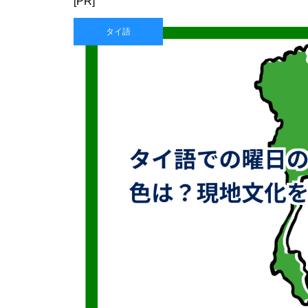
[PR]
タイ語