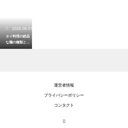
2026.08.07
タイ料理の絶品
な麺の種類と選
び方を大公開！
屋台で迷わない
ツウの頼み方
2026.08.07
運営者情報
タイの飛行機の
プライバシーポリシー
モバイルバッテ
リーの容量の制
コンタクト
限！没収を防ぐ
機内持ち込み術