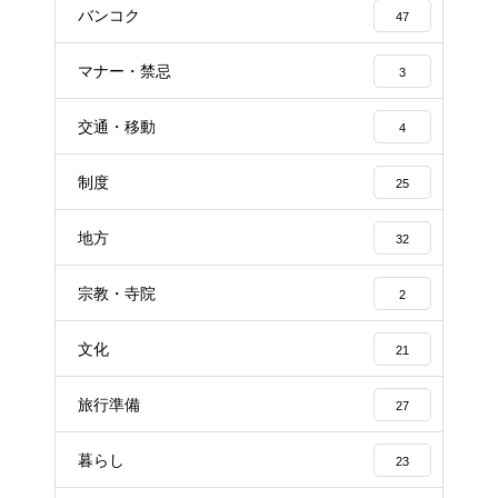
バンコク
47
マナー・禁忌
3
交通・移動
4
制度
25
地方
32
宗教・寺院
2
文化
21
旅行準備
27
暮らし
23